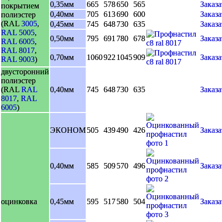
0,35мм
665
578
650
565
Заказа
покрытием
0,40мм
705
613
690
600
Заказа
полиэстер
(RAL
3005
,
0,45мм
745
648
730
635
Заказа
RAL 5005
,
0,50мм
795
691
780
678
Заказа
RAL 6005
,
RAL 8017
,
0,70мм
1060
922
1045
909
Заказа
RAL 9003
)
двусторонний
полиэстер
(RAL
RAL
0,40мм
745
648
730
635
Заказа
8017
,
RAL
6005
)
ЭКОНОМ
505
439
490
426
Заказа
0,40мм
585
509
570
496
Заказа
оцинковка
0,45мм
595
517
580
504
Заказа