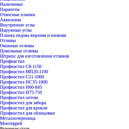
Наличники
Парапеты
Откосные планки
Аквилоны
Внутренние углы
Наружные углы
Планка ендова верхняя и нижняя
Отливы
Оконные отливы
Цокольные отливы
Штрипс для изготовления отливов
Профнастил
Профнастил С8-1150
Профнастил МП20-1100
Профнастил С21-1000
Профнастил НС35-1000
Профнастил Н60-845
Профнастил Н75-750
Профнастил оптом
Профнастил для забора
Профнастил для кровли
Профнастил для облицовки
Металлочерепица
Монтеррей
Рулонная сталь