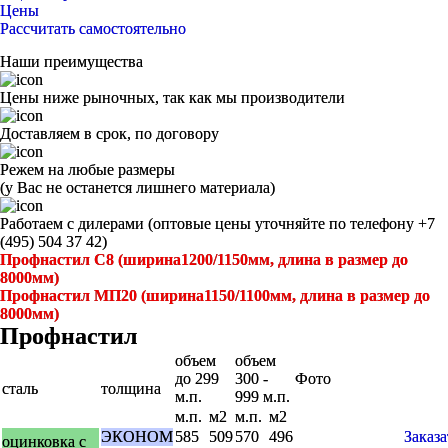
Цены
Рассчитать самостоятельно
Наши преимущества
Цены ниже рыночных, так как мы производители
Доставляем в срок, по договору
Режем на любые размеры
(у Вас не останется лишнего материала)
Работаем с дилерами (оптовые цены уточняйте по телефону +7
(495) 504 37 42)
Профнастил С8 (ширина1200/1150мм, длина в размер до
8000мм)
Профнастил МП20 (ширина1150/1100мм, длина в размер до
8000мм)
Профнастил
объем
объем
до 299
300 -
Фото
сталь
толщина
м.п.
999 м.п.
м.п.
м2
м.п.
м2
ЭКОНОМ
585
509
570
496
Заказа
оцинковка с