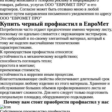
на номер мобильного телефона рекламу и информацию о
товарах, работах, услугах ООО "ЕВРОМЕТ ПРО" и его
партнеров. Согласие может быть отозвано мною в любой
момент путем направления письменного уведомления по адресу
ООО "ЕВРОМЕТ ПРО"
Купить черный профнастил в ЕвроМет
Потребители часто отдают предпочтение именно черному листу,
поскольку он идеально сливается с окружающим экстерьером.
Это неброский и по-своему элегантный материал, который к
тому же наделен высочайшими техническими
характеристиками.
К преимуществам профнастила относятся:
устойчивость к механическому воздействию;
способность поглощать тепло;
простота в монтаже;
приемлемая стоимость;
устойчивость к коррозии иным процессам.
Влагоотталкивающие свойства обеспечивают длительный срок
эксплуатации любому изделию из этого материала. Хранение и
обслуживание больших объемов профилированного листа не
представляет сложности. Для него следует только подготовить
специальную площадку, оборудованную подкладками.
Почему вам стоит приобрести профнастил у нас
Собственное производство профнастила