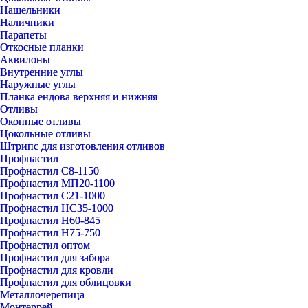
Нащельники
Наличники
Парапеты
Откосные планки
Аквилоны
Внутренние углы
Наружные углы
Планка ендова верхняя и нижняя
Отливы
Оконные отливы
Цокольные отливы
Штрипс для изготовления отливов
Профнастил
Профнастил С8-1150
Профнастил МП20-1100
Профнастил С21-1000
Профнастил НС35-1000
Профнастил Н60-845
Профнастил Н75-750
Профнастил оптом
Профнастил для забора
Профнастил для кровли
Профнастил для облицовки
Металлочерепица
Монтеррей