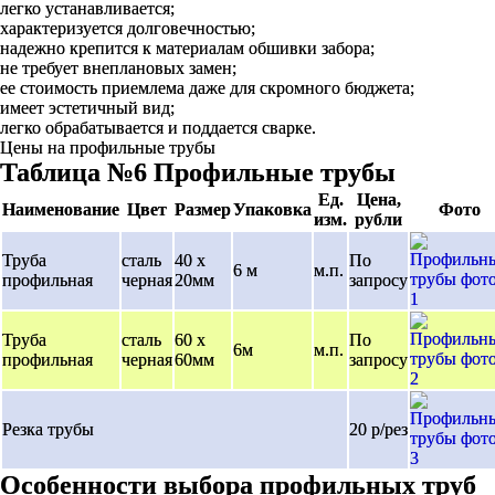
легко устанавливается;
характеризуется долговечностью;
надежно крепится к материалам обшивки забора;
не требует внеплановых замен;
ее стоимость приемлема даже для скромного бюджета;
имеет эстетичный вид;
легко обрабатывается и поддается сварке.
Цены на профильные трубы
Таблица №6 Профильные трубы
Ед.
Цена,
Наименование
Цвет
Размер
Упаковка
Фото
изм.
рубли
Труба
сталь
40 х
По
6 м
м.п.
профильная
черная
20мм
запросу
Труба
сталь
60 х
По
6м
м.п.
профильная
черная
60мм
запросу
Резка трубы
20 р/рез
Особенности выбора профильных труб