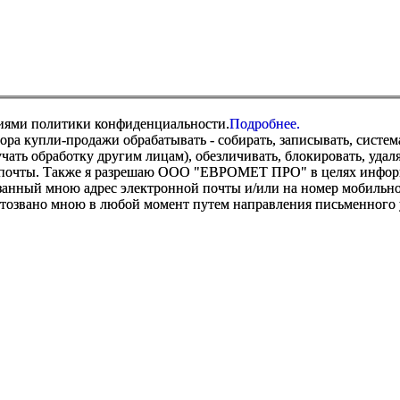
виями политики конфиденциальности.
Подробнее.
купли-продажи обрабатывать - собирать, записывать, системати
оручать обработку другим лицам), обезличивать, блокировать, уд
 почты. Также я разрешаю ООО "ЕВРОМЕТ ПРО" в целях информир
анный мною адрес электронной почты и/или на номер мобильног
отозвано мною в любой момент путем направления письменно