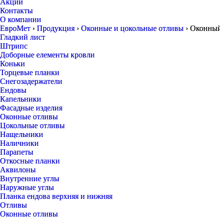
Акции
Контакты
О компании
ЕвроМет
›
Продукция
›
Оконные и цокольные отливы
›
Оконный
Гладкий лист
Штрипс
Доборные елементы кровли
Коньки
Торцевые планки
Снегозадержатели
Ендовы
Капельники
Фасадные изделия
Оконные отливы
Цокольные отливы
Нащельники
Наличники
Парапеты
Откосные планки
Аквилоны
Внутренние углы
Наружные углы
Планка ендова верхняя и нижняя
Отливы
Оконные отливы