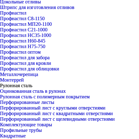
Цокольные отливы
Штрипс для изготовления отливов
Профнастил
Профнастил С8-1150
Профнастил МП20-1100
Профнастил С21-1000
Профнастил НС35-1000
Профнастил Н60-845
Профнастил Н75-750
Профнастил оптом
Профнастил для забора
Профнастил для кровли
Профнастил для облицовки
Металлочерепица
Монтеррей
Рулонная сталь
Оцинкованная сталь в рулонах
Рулонная сталь с полимерным покрытием
Перфорированные листы
Перфорированный лист с круглыми отверстиями
Перфорированный лист с квадратными отверстиями
Перфорированный лист с щелевидными отверстиями
Комплектующие товары
Профильные трубы
Квадратные