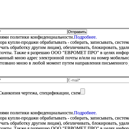
виями политики конфиденциальности.
Подробнее.
купли-продажи обрабатывать - собирать, записывать, системати
оручать обработку другим лицам), обезличивать, блокировать, уд
 почты. Также я разрешаю ООО "ЕВРОМЕТ ПРО" в целях информир
анный мною адрес электронной почты и/или на номер мобильног
отозвано мною в любой момент путем направления письменно
Сканкопия чертежа, спецификации, схем
виями политики конфиденциальности.
Подробнее.
купли-продажи обрабатывать - собирать, записывать, системати
оручать обработку другим лицам), обезличивать, блокировать, уд
 почты. Также я разрешаю ООО "ЕВРОМЕТ ПРО" в целях информир