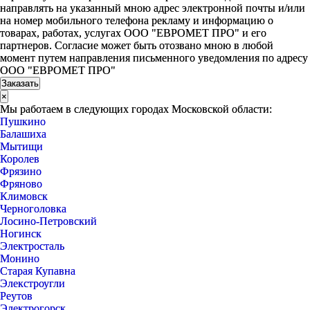
направлять на указанный мною адрес электронной почты и/или
на номер мобильного телефона рекламу и информацию о
товарах, работах, услугах ООО "ЕВРОМЕТ ПРО" и его
партнеров. Согласие может быть отозвано мною в любой
момент путем направления письменного уведомления по адресу
ООО "ЕВРОМЕТ ПРО"
×
Мы работаем в следующих городах Московской области:
Пушкино
Балашиха
Мытищи
Королев
Фрязино
Фряново
Климовск
Черноголовка
Лосино-Петровский
Ногинск
Электросталь
Монино
Старая Купавна
Элекстроугли
Реутов
Электрогорск