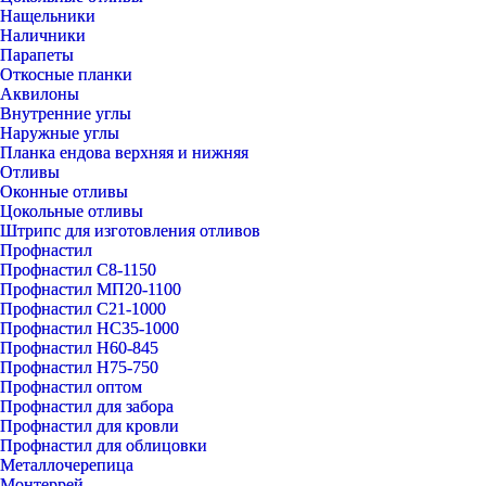
Нащельники
Наличники
Парапеты
Откосные планки
Аквилоны
Внутренние углы
Наружные углы
Планка ендова верхняя и нижняя
Отливы
Оконные отливы
Цокольные отливы
Штрипс для изготовления отливов
Профнастил
Профнастил С8-1150
Профнастил МП20-1100
Профнастил С21-1000
Профнастил НС35-1000
Профнастил Н60-845
Профнастил Н75-750
Профнастил оптом
Профнастил для забора
Профнастил для кровли
Профнастил для облицовки
Металлочерепица
Монтеррей