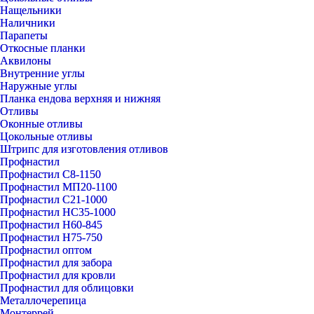
Нащельники
Наличники
Парапеты
Откосные планки
Аквилоны
Внутренние углы
Наружные углы
Планка ендова верхняя и нижняя
Отливы
Оконные отливы
Цокольные отливы
Штрипс для изготовления отливов
Профнастил
Профнастил С8-1150
Профнастил МП20-1100
Профнастил С21-1000
Профнастил НС35-1000
Профнастил Н60-845
Профнастил Н75-750
Профнастил оптом
Профнастил для забора
Профнастил для кровли
Профнастил для облицовки
Металлочерепица
Монтеррей