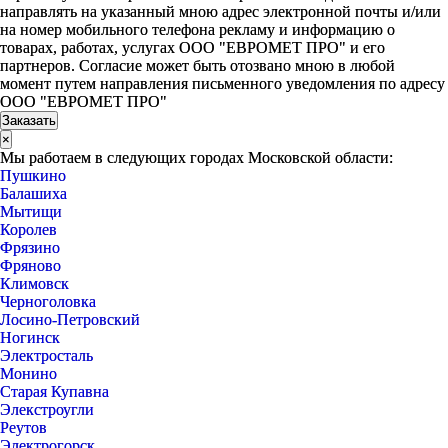
направлять на указанный мною адрес электронной почты и/или
на номер мобильного телефона рекламу и информацию о
товарах, работах, услугах ООО "ЕВРОМЕТ ПРО" и его
партнеров. Согласие может быть отозвано мною в любой
момент путем направления письменного уведомления по адресу
ООО "ЕВРОМЕТ ПРО"
×
Мы работаем в следующих городах Московской области:
Пушкино
Балашиха
Мытищи
Королев
Фрязино
Фряново
Климовск
Черноголовка
Лосино-Петровский
Ногинск
Электросталь
Монино
Старая Купавна
Элекстроугли
Реутов
Электрогорск