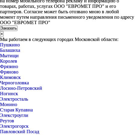
на номер мобильного телефона рекламу и информацию о
товарах, работах, услугах ООО "ЕВРОМЕТ ПРО" и его
партнеров. Согласие может быть отозвано мною в любой
момент путем направления письменного уведомления по адресу
ООО "ЕВРОМЕТ ПРО"
×
Мы работаем в следующих городах Московской области:
Пушкино
Балашиха
Мытищи
Королев
Фрязино
Фряново
Климовск
Черноголовка
Лосино-Петровский
Ногинск
Электросталь
Монино
Старая Купавна
Элекстроугли
Реутов
Электрогорск
Павловский Посад