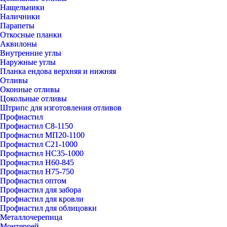
Нащельники
Наличники
Парапеты
Откосные планки
Аквилоны
Внутренние углы
Наружные углы
Планка ендова верхняя и нижняя
Отливы
Оконные отливы
Цокольные отливы
Штрипс для изготовления отливов
Профнастил
Профнастил С8-1150
Профнастил МП20-1100
Профнастил С21-1000
Профнастил НС35-1000
Профнастил Н60-845
Профнастил Н75-750
Профнастил оптом
Профнастил для забора
Профнастил для кровли
Профнастил для облицовки
Металлочерепица
Монтеррей