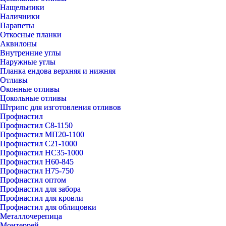
Нащельники
Наличники
Парапеты
Откосные планки
Аквилоны
Внутренние углы
Наружные углы
Планка ендова верхняя и нижняя
Отливы
Оконные отливы
Цокольные отливы
Штрипс для изготовления отливов
Профнастил
Профнастил С8-1150
Профнастил МП20-1100
Профнастил С21-1000
Профнастил НС35-1000
Профнастил Н60-845
Профнастил Н75-750
Профнастил оптом
Профнастил для забора
Профнастил для кровли
Профнастил для облицовки
Металлочерепица
Монтеррей