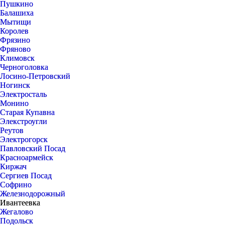
Пушкино
Балашиха
Мытищи
Королев
Фрязино
Фряново
Климовск
Черноголовка
Лосино-Петровский
Ногинск
Электросталь
Монино
Старая Купавна
Элекстроугли
Реутов
Электрогорск
Павловский Посад
Красноармейск
Киржач
Сергиев Посад
Софрино
Железнодорожный
Ивантеевка
Жегалово
Подольск