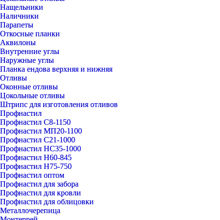
Нащельники
Наличники
Парапеты
Откосные планки
Аквилоны
Внутренние углы
Наружные углы
Планка ендова верхняя и нижняя
Отливы
Оконные отливы
Цокольные отливы
Штрипс для изготовления отливов
Профнастил
Профнастил С8-1150
Профнастил МП20-1100
Профнастил С21-1000
Профнастил НС35-1000
Профнастил Н60-845
Профнастил Н75-750
Профнастил оптом
Профнастил для забора
Профнастил для кровли
Профнастил для облицовки
Металлочерепица
Монтеррей