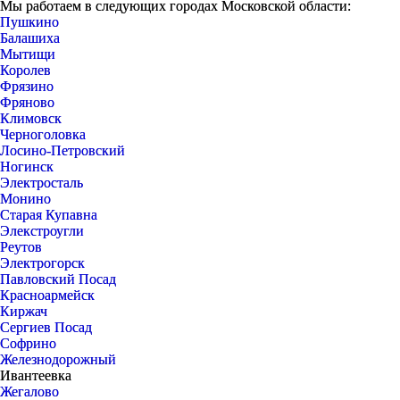
Мы работаем в следующих городах Московской области:
Пушкино
Балашиха
Мытищи
Королев
Фрязино
Фряново
Климовск
Черноголовка
Лосино-Петровский
Ногинск
Электросталь
Монино
Старая Купавна
Элекстроугли
Реутов
Электрогорск
Павловский Посад
Красноармейск
Киржач
Сергиев Посад
Софрино
Железнодорожный
Ивантеевка
Жегалово