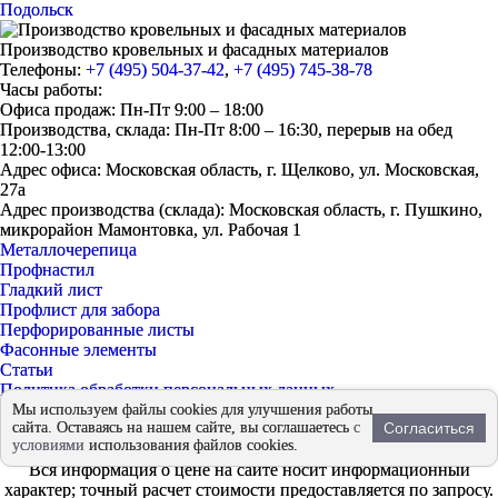
Подольск
Производство кровельных и фасадных материалов
Телефоны:
+7 (495) 504-37-42
,
+7 (495) 745-38-78
Часы работы:
Офиса продаж: Пн-Пт 9:00 – 18:00
Производства, склада: Пн-Пт 8:00 – 16:30, перерыв на обед
12:00-13:00
Адрес офиса: Московская область, г. Щелково, ул. Московская,
27а
Адрес производства (склада): Московская область, г. Пушкино,
микрорайон Мамонтовка, ул. Рабочая 1
Металлочерепица
Профнастил
Гладкий лист
Профлист для забора
Перфорированные листы
Фасонные элементы
Статьи
Политика обработки персональных данных
Согласие на обработку персональных данных
Мы используем файлы cookies для улучшения работы
сайта. Оставаясь на нашем сайте, вы соглашаетесь
с
Согласиться
© 2026 - «ЕвроМет»
условиями
использования файлов cookies.
Продвижение
Fireseo
Вся информация о цене на сайте носит информационный
характер; точный расчет стоимости предоставляется по запросу.