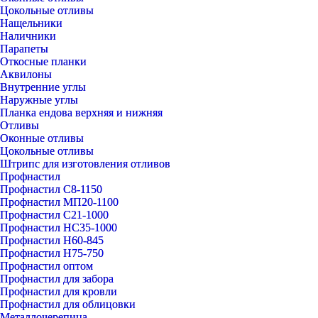
Цокольные отливы
Нащельники
Наличники
Парапеты
Откосные планки
Аквилоны
Внутренние углы
Наружные углы
Планка ендова верхняя и нижняя
Отливы
Оконные отливы
Цокольные отливы
Штрипс для изготовления отливов
Профнастил
Профнастил С8-1150
Профнастил МП20-1100
Профнастил С21-1000
Профнастил НС35-1000
Профнастил Н60-845
Профнастил Н75-750
Профнастил оптом
Профнастил для забора
Профнастил для кровли
Профнастил для облицовки
Металлочерепица