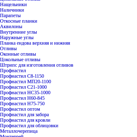
Нащельники
Наличники
Парапеты
Откосные планки
Аквилоны
Внутренние углы
Наружные углы
Планка ендова верхняя и нижняя
Отливы
Оконные отливы
Цокольные отливы
Штрипс для изготовления отливов
Профнастил
Профнастил С8-1150
Профнастил МП20-1100
Профнастил С21-1000
Профнастил НС35-1000
Профнастил Н60-845
Профнастил Н75-750
Профнастил оптом
Профнастил для забора
Профнастил для кровли
Профнастил для облицовки
Металлочерепица
Монтеррей