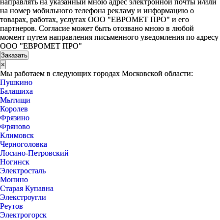
направлять на указанный мною адрес электронной почты и/или
на номер мобильного телефона рекламу и информацию о
товарах, работах, услугах ООО "ЕВРОМЕТ ПРО" и его
партнеров. Согласие может быть отозвано мною в любой
момент путем направления письменного уведомления по адресу
ООО "ЕВРОМЕТ ПРО"
×
Мы работаем в следующих городах Московской области:
Пушкино
Балашиха
Мытищи
Королев
Фрязино
Фряново
Климовск
Черноголовка
Лосино-Петровский
Ногинск
Электросталь
Монино
Старая Купавна
Элекстроугли
Реутов
Электрогорск