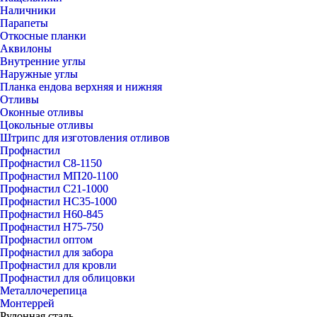
Наличники
Парапеты
Откосные планки
Аквилоны
Внутренние углы
Наружные углы
Планка ендова верхняя и нижняя
Отливы
Оконные отливы
Цокольные отливы
Штрипс для изготовления отливов
Профнастил
Профнастил С8-1150
Профнастил МП20-1100
Профнастил С21-1000
Профнастил НС35-1000
Профнастил Н60-845
Профнастил Н75-750
Профнастил оптом
Профнастил для забора
Профнастил для кровли
Профнастил для облицовки
Металлочерепица
Монтеррей
Рулонная сталь