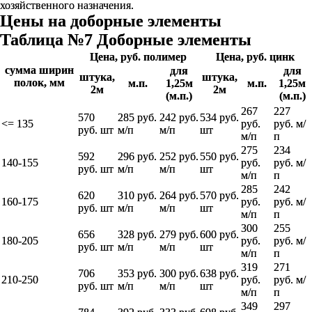
хозяйственного назначения.
Цены на доборные элементы
Таблица №7 Доборные элементы
Цена, руб. полимер
Цена, руб. цинк
сумма ширин
для
для
штука,
штука,
полок, мм
м.п.
1,25м
м.п.
1,25м
2м
2м
(м.п.)
(м.п.)
267
227
570
285 руб.
242 руб.
534 руб.
<= 135
руб.
руб. м/
руб. шт
м/п
м/п
шт
м/п
п
275
234
592
296 руб.
252 руб.
550 руб.
140-155
руб.
руб. м/
руб. шт
м/п
м/п
шт
м/п
п
285
242
620
310 руб.
264 руб.
570 руб.
160-175
руб.
руб. м/
руб. шт
м/п
м/п
шт
м/п
п
300
255
656
328 руб.
279 руб.
600 руб.
180-205
руб.
руб. м/
руб. шт
м/п
м/п
шт
м/п
п
319
271
706
353 руб.
300 руб.
638 руб.
210-250
руб.
руб. м/
руб. шт
м/п
м/п
шт
м/п
п
349
297