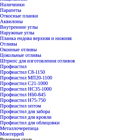
Наличники
Парапеты
Откосные планки
Аквилоны
Внутренние углы
Наружные углы
Планка ендова верхняя и нижняя
Отливы
Оконные отливы
Цокольные отливы
Штрипс для изготовления отливов
Профнастил
Профнастил С8-1150
Профнастил МП20-1100
Профнастил С21-1000
Профнастил НС35-1000
Профнастил Н60-845
Профнастил Н75-750
Профнастил оптом
Профнастил для забора
Профнастил для кровли
Профнастил для облицовки
Металлочерепица
Монтеррей
Рулонная сталь