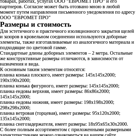
товарах, работах, услугах ООО "ЕВРОМЕТ ПРО" и его
партнеров. Согласие может быть отозвано мною в любой
момент путем направления письменного уведомления по адресу
ООО "ЕВРОМЕТ ПРО"
Размеры и стоимость
Для эстетичного и практичного изоляционного закрытия щелей
и зазоров в кровельном соединении используются доборные
элементы, также изготавливаемые из аналогичного материала и
подходящие по цветовой гамме.
Стандартные длины доборных элементов – 2 метра. Остальные
же конструктивные размеры отличаются, в зависимости от
назначения и вида.
К основным таким элементам относятся:
планка конька плоского, имеет размеры: 145х145х2000;
190х190х2000;
планка конька фигурного, имеет размеры: 145х145х2000;
планка ендовы верхняя, имеет размеры: 86х86х2000;
145х145х2000;
планка ендовы нижняя, имеет размеры: 198х198х2000;
298х298х2000;
планка ветровая (торцевая), имеет размеры: 95х120х2000;
135х145х2000;
планка снегозадержателя, имеет размеры: 18х95х65х30х2000.
С более полным ассортиментом с приложенными размерными
характеристиками можно ознакомиться на нашем сайте.