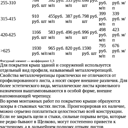
784
392 руб.
333 руб.
698 руб.
255-310
руб.
руб. м/
руб. шт
м/п
м/п
шт
м/п
п
399
339
910
455руб.
387 руб.
798 руб.
315-415
руб.
руб. м/
руб. шт
м/п
м/п
шт
м/п
п
498
423
1166
583 руб.
496 руб.
996 руб.
420-625
руб.
руб. м/
руб. шт
м/п
м/п
шт
м/п
п
795
676
1930
965 руб.
820 руб.
1590
>625
руб.
руб. м/
руб. м/п
м/п
м/п
руб. шт
м/п
п
Фигурный элемент — коэффициент 1,3
Для покрытия крыш зданий и сооружений используется
отдельный вид профиля, называемый металлочерепицей.
Свойства металлочерепицы практически не отличаются от
профилированного листа, а носят скорее внешние различия. Для
более эстетического вида, металлические листы кровельного
назначения выштамповываются в особой форме, внешне
напоминающей черепицу.
Во время монтажных работ по покрытию крыши образуются
зазоры в стыковых частях листов. Проигнорировав их наличие,
можно серьезно поплатиться целостностью всей конструкции.
Если не закрыть щели и стыки, сильные порывы ветра, которые
не редко бывают в Щелково, могут постепенно привести к
частичному, а в дальнейшем полному отрыву листов