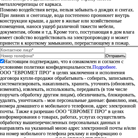
металлочерепицы от каркаса.
Помимо воздействия ветра, нельзя забывать о дождях и снегах.
При ливнях и снегопаде, вода постепенно проникнет внутрь
конструкции крыши, а далее в жилые или хозяйственные
помещения, нанося ущерб различной тяжести мебели,
документам, обоям и т.д. Кроме того, поступающая в дом влага
имеет свойство воздействовать на электропроводку и может
привести к короткому замыканию, перерастающему в пожар.
Настоящим подтверждаю, что я ознакомлен и согласен с
условиями политики конфиденциальности.
Подробнее.
ООО "ЕВРОМЕТ ПРО" в целях заключения и исполнения
договора купли-продажи обрабатывать - собирать, записывать,
систематизировать, накапливать, хранить, уточнять (обновлять,
изменять), извлекать, использовать, передавать (в том числе
поручать обработку другим лицам), обезличивать, блокировать,
удалять, уничтожать - мои персональные данные: фамилию, имя,
номера домашнего и мобильного телефонов, адрес электронной
почты. Также я разрешаю ООО "ЕВРОМЕТ ПРО" в целях
информирования о товарах, работах, услугах осуществлять
обработку вышеперечисленных персональных данных и
направлять на указанный мною адрес электронной почты и/или
на номер мобильного телефона рекламу и информацию о