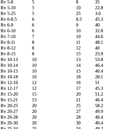
Rv 5-8
5
8
35
Rv 5-10
5
10
22.8
Rv 5-25
5
25
3.6
Rv 6-8.5
6
8.5
45.3
Rv 6-9
6
9
40
Rv 6-10
6
10
32.8
Rv 7-10
7
10
44.6
Rv 8-11
8
11
48.1
Rv 8-12
8
12
40
Rv 8-15
8
15
25.9
Rv 10-13
10
13
53.8
Rv 10-14
10
14
46.4
Rv 10-15
10
15
40.4
Rv 10-18
10
18
28.1
Rv 12-16
12
16
51
Rv 12-17
12
17
45.3
Rv 15-20
15
20
51.2
Rv 15-21
15
21
46.4
Rv 20-25
20
25
58.2
Rv 20-27
20
27
49.9
Rv 20-28
20
28
46.4
Rv 20-30
20
30
40.4
Rv 25-34
25
34
49.2