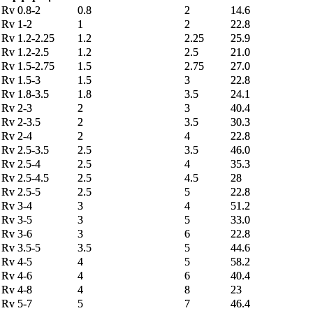
Rv 0.8-2
0.8
2
14.6
Rv 1-2
1
2
22.8
Rv 1.2-2.25
1.2
2.25
25.9
Rv 1.2-2.5
1.2
2.5
21.0
Rv 1.5-2.75
1.5
2.75
27.0
Rv 1.5-3
1.5
3
22.8
Rv 1.8-3.5
1.8
3.5
24.1
Rv 2-3
2
3
40.4
Rv 2-3.5
2
3.5
30.3
Rv 2-4
2
4
22.8
Rv 2.5-3.5
2.5
3.5
46.0
Rv 2.5-4
2.5
4
35.3
Rv 2.5-4.5
2.5
4.5
28
Rv 2.5-5
2.5
5
22.8
Rv 3-4
3
4
51.2
Rv 3-5
3
5
33.0
Rv 3-6
3
6
22.8
Rv 3.5-5
3.5
5
44.6
Rv 4-5
4
5
58.2
Rv 4-6
4
6
40.4
Rv 4-8
4
8
23
Rv 5-7
5
7
46.4